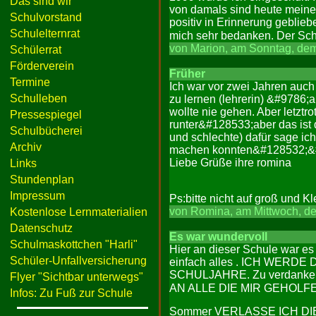
Das sind wir
von damals sind heute meine 
Schulvorstand
positiv in Erinnerung geblie
Schulelternrat
mich sehr bedanken. Der Sch
von Marion, am Sonntag, dem
Schülerrat
Förderverein
Früher
Termine
Ich war vor zwei Jahren auch 
Schulleben
zu lernen (lehrerin) &#9786;a
wollte nie gehen. Aber letzt
Pressespiegel
runter&#128533;aber das ist
Schulbücherei
und schlechte) dafür sage ic
Archiv
machen konnten&#128532;&
Liebe Grüße ihre romina
Links
Stundenplan
Impressum
Ps:bitte nicht auf groß und 
von Romina, am Mittwoch, de
Kostenlose Lernmaterialien
Datenschutz
Es war wundervoll
Schulmaskottchen "Harli"
Hier an dieser Schule war es w
Schüler-Unfallversicherung
einfach alles . ICH WER
SCHULJAHRE. Zu verdanken 
Flyer "Sichtbar unterwegs"
AN ALLE DIE MIR GEHOLFEN H
Infos: Zu Fuß zur Schule
Sommer VERLASSE ICH DI