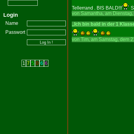
Tellerrand . BIS BALD!!!
S
von Samantha, am Dienstag, 
Login
Name
,,Ich bin bald in der 1 Klasse
Passwort
von Tim, am Samstag, dem 21
1
7
5
0
6
6