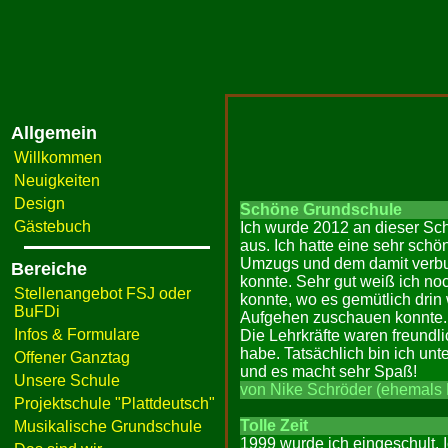
Allgemein
Willkommen
Neuigkeiten
Design
Schöne Grundschule
Gästebuch
Ich wurde 2012 an dieser Sch
aus. Ich hatte eine sehr sch
Umzugs und dem damit verbun
Bereiche
konnte. Sehr gut weiß ich n
Stellenangebot FSJ oder
konnte, wo es gemütlich dri
BuFDi
Aufgehen zuschauen konnte. 
Infos & Formulare
Die Lehrkräfte waren freundl
habe. Tatsächlich bin ich un
Offener Ganztag
und es macht sehr Spaß!
Unsere Schule
von Nike Schröder (ehemals 
Projektschule "Plattdeutsch"
Tolle Zeit
Musikalische Grundschule
1999 wurde ich eingeschult. I