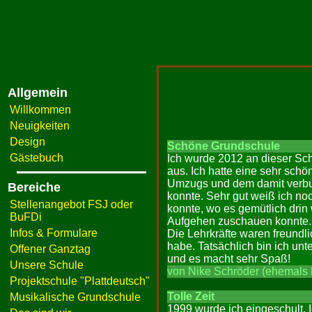
Allgemein
Willkommen
Neuigkeiten
Design
Schöne Grundschule
Gästebuch
Ich wurde 2012 an dieser Sch
aus. Ich hatte eine sehr sch
Umzugs und dem damit verbun
Bereiche
konnte. Sehr gut weiß ich n
Stellenangebot FSJ oder
konnte, wo es gemütlich dri
BuFDi
Aufgehen zuschauen konnte. 
Infos & Formulare
Die Lehrkräfte waren freundl
habe. Tatsächlich bin ich un
Offener Ganztag
und es macht sehr Spaß!
Unsere Schule
von Nike Schröder (ehemals 
Projektschule "Plattdeutsch"
Tolle Zeit
Musikalische Grundschule
1999 wurde ich eingeschult. I