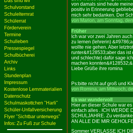
Das sind wir
von damals sind heute meine 
Schulvorstand
positiv in Erinnerung geblie
Schulelternrat
mich sehr bedanken. Der Sch
von Marion, am Sonntag, dem
Schülerrat
Förderverein
Früher
Termine
Ich war vor zwei Jahren auch 
Schulleben
zu lernen (lehrerin) &#9786;a
wollte nie gehen. Aber letzt
Pressespiegel
runter&#128533;aber das ist
Schulbücherei
und schlechte) dafür sage ic
Archiv
machen konnten&#128532;&
Liebe Grüße ihre romina
Links
Stundenplan
Impressum
Ps:bitte nicht auf groß und 
von Romina, am Mittwoch, de
Kostenlose Lernmaterialien
Datenschutz
Es war wundervoll
Schulmaskottchen "Harli"
Hier an dieser Schule war es w
Schüler-Unfallversicherung
einfach alles . ICH WER
SCHULJAHRE. Zu verdanken 
Flyer "Sichtbar unterwegs"
AN ALLE DIE MIR GEHOLFEN H
Infos: Zu Fuß zur Schule
Sommer VERLASSE ICH DI