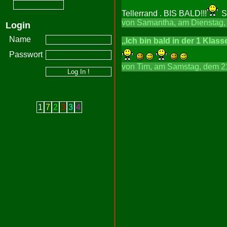
Tellerrand . BIS BALD!!!
S
von Samantha, am Dienstag, 
Login
Name
,,Ich bin bald in der 1 Klasse
Passwort
von Tim, am Samstag, dem 21
1
7
2
3
3
4