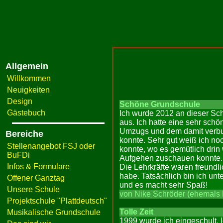
Allgemein
Willkommen
Neuigkeiten
Design
Schöne Grundschule
Gästebuch
Ich wurde 2012 an dieser Sch
aus. Ich hatte eine sehr sch
Umzugs und dem damit verbun
Bereiche
konnte. Sehr gut weiß ich n
Stellenangebot FSJ oder
konnte, wo es gemütlich dri
BuFDi
Aufgehen zuschauen konnte. 
Infos & Formulare
Die Lehrkräfte waren freundl
habe. Tatsächlich bin ich un
Offener Ganztag
und es macht sehr Spaß!
Unsere Schule
von Nike Schröder (ehemals 
Projektschule "Plattdeutsch"
Tolle Zeit
Musikalische Grundschule
1999 wurde ich eingeschult. I