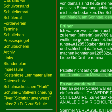
Das sind wir
von damals sind heute meine 
Schulvorstand
positiv in Erinnerung geblie
Schulelternrat
mich sehr bedanken. Der Sch
von Marion, am Sonntag, dem
Schülerrat
Förderverein
Früher
Termine
Ich war vor zwei Jahren auch 
Schulleben
zu lernen (lehrerin) &#9786;a
wollte nie gehen. Aber letzt
Pressespiegel
runter&#128533;aber das ist
Schulbücherei
und schlechte) dafür sage ic
Archiv
machen konnten&#128532;&
Liebe Grüße ihre romina
Links
Stundenplan
Impressum
Ps:bitte nicht auf groß und 
von Romina, am Mittwoch, de
Kostenlose Lernmaterialien
Datenschutz
Es war wundervoll
Schulmaskottchen "Harli"
Hier an dieser Schule war es w
Schüler-Unfallversicherung
einfach alles . ICH WER
SCHULJAHRE. Zu verdanken 
Flyer "Sichtbar unterwegs"
AN ALLE DIE MIR GEHOLFEN H
Infos: Zu Fuß zur Schule
Sommer VERLASSE ICH DI