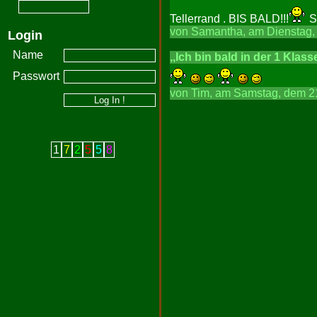
Tellerrand . BIS BALD!!!
S
von Samantha, am Dienstag, 
Login
Name
,,Ich bin bald in der 1 Klasse
Passwort
von Tim, am Samstag, dem 21
1
7
2
5
5
8