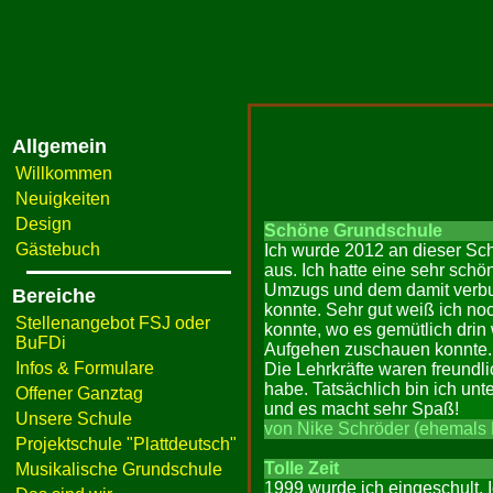
Allgemein
Willkommen
Neuigkeiten
Design
Schöne Grundschule
Gästebuch
Ich wurde 2012 an dieser Sch
aus. Ich hatte eine sehr sch
Umzugs und dem damit verbun
Bereiche
konnte. Sehr gut weiß ich n
Stellenangebot FSJ oder
konnte, wo es gemütlich dri
BuFDi
Aufgehen zuschauen konnte. 
Infos & Formulare
Die Lehrkräfte waren freundl
habe. Tatsächlich bin ich un
Offener Ganztag
und es macht sehr Spaß!
Unsere Schule
von Nike Schröder (ehemals 
Projektschule "Plattdeutsch"
Tolle Zeit
Musikalische Grundschule
1999 wurde ich eingeschult. I