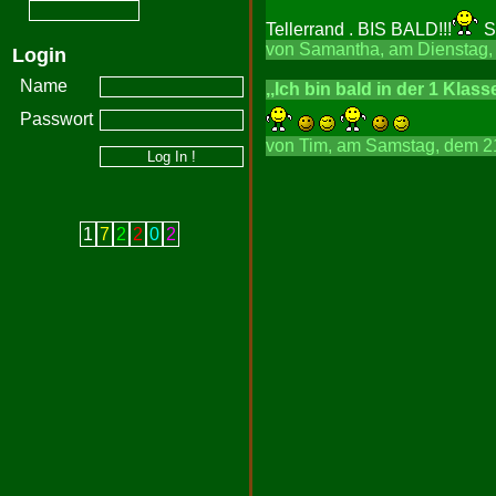
Tellerrand . BIS BALD!!!
S
von Samantha, am Dienstag, 
Login
Name
,,Ich bin bald in der 1 Klasse
Passwort
von Tim, am Samstag, dem 21
1
7
2
2
0
2