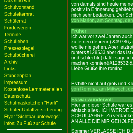
Das sind wir
von damals sind heute meine 
Schulvorstand
positiv in Erinnerung geblie
Schulelternrat
mich sehr bedanken. Der Sch
von Marion, am Sonntag, dem
Schülerrat
Förderverein
Früher
Termine
Ich war vor zwei Jahren auch 
Schulleben
zu lernen (lehrerin) &#9786;a
wollte nie gehen. Aber letzt
Pressespiegel
runter&#128533;aber das ist
Schulbücherei
und schlechte) dafür sage ic
Archiv
machen konnten&#128532;&
Liebe Grüße ihre romina
Links
Stundenplan
Impressum
Ps:bitte nicht auf groß und 
von Romina, am Mittwoch, de
Kostenlose Lernmaterialien
Datenschutz
Es war wundervoll
Schulmaskottchen "Harli"
Hier an dieser Schule war es w
Schüler-Unfallversicherung
einfach alles . ICH WER
SCHULJAHRE. Zu verdanken 
Flyer "Sichtbar unterwegs"
AN ALLE DIE MIR GEHOLFEN H
Infos: Zu Fuß zur Schule
Sommer VERLASSE ICH DI