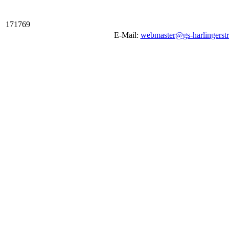
1
7
1
7
6
9
E-Mail:
webmaster@gs-harlingerstr