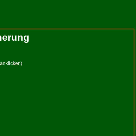
herung
 anklicken)