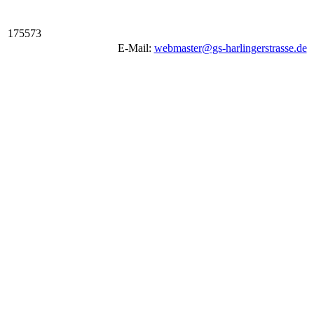
1
7
5
5
7
3
E-Mail:
webmaster@gs-harlingerstrasse.de