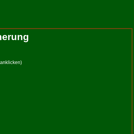
herung
 anklicken)