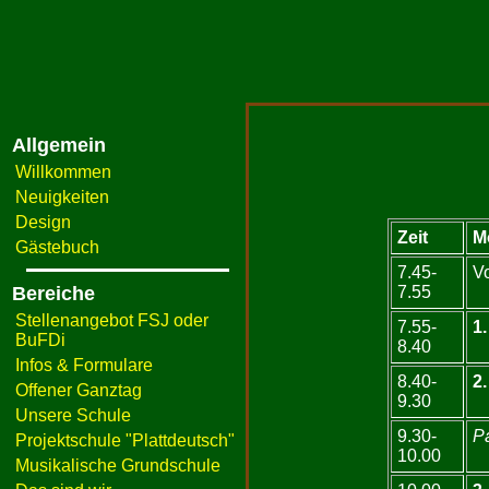
Allgemein
Willkommen
Neuigkeiten
Design
Zeit
M
Gästebuch
7.45-
Vo
Bereiche
7.55
Stellenangebot FSJ oder
7.55-
1.
BuFDi
8.40
Infos & Formulare
8.40-
2.
Offener Ganztag
9.30
Unsere Schule
9.30-
P
Projektschule "Plattdeutsch"
10.00
Musikalische Grundschule