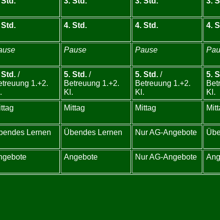
 Std.
3. Std.
3. Std.
3. S
 Std.
4. Std.
4. Std.
4. S
ause
Pause
Pause
Pau
 Std.
/
5. Std.
/
5. Std.
/
5. S
etreuung 1.+2.
Betreuung 1.+2.
Betreuung 1.+2.
Bet
.
Kl.
Kl.
Kl.
ttag
Mittag
Mittag
Mit
bendes Lernen
Übendes Lernen
Nur AG-Angebote
Übe
ngebote
Angebote
Nur AG-Angebote
Ang