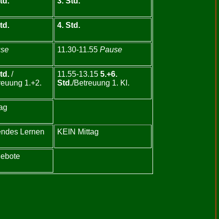
td.
3. Std.
td.
4. Std.
se
11.30-11.55
Pause
td.
/
11.55-13.15
5.+6.
reuung 1.+2.
Std.
/Betreuung 1. Kl.
tag
ndes Lernen
KEIN Mittag
ebote