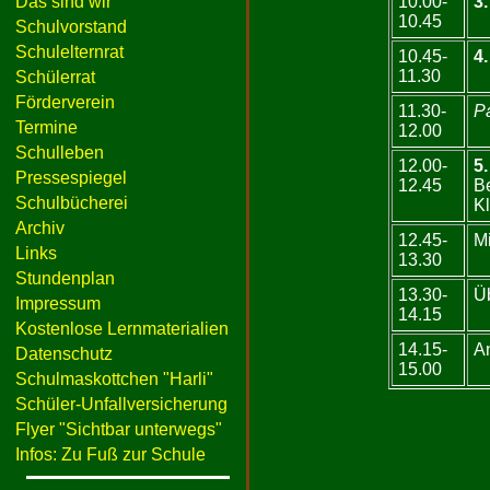
Das sind wir
10.00-
3.
10.45
Schulvorstand
Schulelternrat
10.45-
4.
11.30
Schülerrat
Förderverein
11.30-
P
Termine
12.00
Schulleben
12.00-
5.
Pressespiegel
12.45
B
Schulbücherei
Kl
Archiv
12.45-
Mi
Links
13.30
Stundenplan
13.30-
Ü
Impressum
14.15
Kostenlose Lernmaterialien
14.15-
A
Datenschutz
15.00
Schulmaskottchen "Harli"
Schüler-Unfallversicherung
Flyer "Sichtbar unterwegs"
Infos: Zu Fuß zur Schule