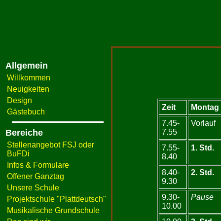
Allgemein
Willkommen
Neuigkeiten
Design
Zeit
Montag
Gästebuch
7.45-
Vorlauf
Bereiche
7.55
Stellenangebot FSJ oder
7.55-
1. Std.
BuFDi
8.40
Infos & Formulare
8.40-
2. Std.
Offener Ganztag
9.30
Unsere Schule
9.30-
Pause
Projektschule "Plattdeutsch"
10.00
Musikalische Grundschule