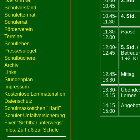
Das sind wir
10.00-
3. Std.
10.45
Schulvorstand
Schulelternrat
10.45-
4. Std.
11.30
Schülerrat
Förderverein
11.30-
Pause
Termine
12.00
Schulleben
12.00-
5. Std.
/
Pressespiegel
12.45
Betreuu
Schulbücherei
1.+2. Kl.
Archiv
Links
12.45-
Mittag
Stundenplan
13.30
Impressum
13.30-
Übende
Kostenlose Lernmaterialien
14.15
Lernen
Datenschutz
14.15-
Angebot
Schulmaskottchen "Harli"
15.00
Schüler-Unfallversicherung
Flyer "Sichtbar unterwegs"
Infos: Zu Fuß zur Schule