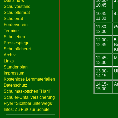
Das sind wir
10.00-
3.
10.45
Schulvorstand
Schulelternrat
10.45-
4.
11.30
Schülerrat
Förderverein
11.30-
P
Termine
12.00
Schulleben
12.00-
5.
Pressespiegel
12.45
B
Schulbücherei
Kl
Archiv
12.45-
Mi
Links
13.30
Stundenplan
13.30-
Ü
Impressum
14.15
Kostenlose Lernmaterialien
14.15-
A
Datenschutz
15.00
Schulmaskottchen "Harli"
Schüler-Unfallversicherung
Flyer "Sichtbar unterwegs"
Infos: Zu Fuß zur Schule