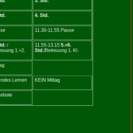
td.
3. Std.
td.
4. Std.
se
11.30-11.55
Pause
td.
/
11.55-13.15
5.+6.
reuung 1.+2.
Std.
/Betreuung 1. Kl.
tag
ndes Lernen
KEIN Mittag
ebote