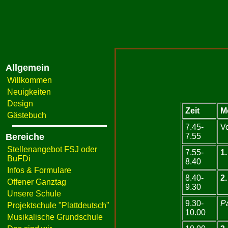
Allgemein
Willkommen
Neuigkeiten
Design
Zeit
M
Gästebuch
7.45-
Vo
Bereiche
7.55
Stellenangebot FSJ oder
7.55-
1.
BuFDi
8.40
Infos & Formulare
8.40-
2.
Offener Ganztag
9.30
Unsere Schule
9.30-
P
Projektschule "Plattdeutsch"
10.00
Musikalische Grundschule