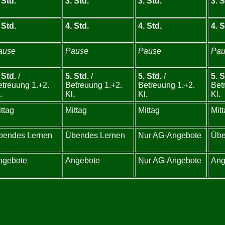
 Std.
3. Std.
3. Std.
3. S
 Std.
4. Std.
4. Std.
4. S
ause
Pause
Pause
Pau
 Std.
/
5. Std.
/
5. Std.
/
5. S
etreuung 1.+2.
Betreuung 1.+2.
Betreuung 1.+2.
Bet
.
Kl.
Kl.
Kl.
ttag
Mittag
Mittag
Mit
bendes Lernen
Übendes Lernen
Nur AG-Angebote
Übe
ngebote
Angebote
Nur AG-Angebote
Ang