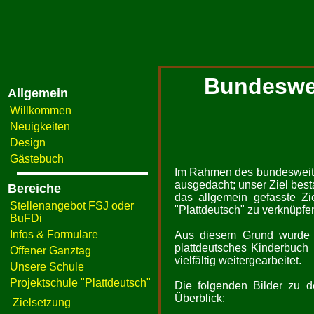
Bundesweit
Allgemein
Willkommen
Neuigkeiten
Design
Gästebuch
Im Rahmen des bundesweite
ausgedacht; unser Ziel best
Bereiche
das allgemein gefasste Zi
Stellenangebot FSJ oder
"Plattdeutsch" zu verknüpfe
BuFDi
Infos & Formulare
Aus diesem Grund wurde in
plattdeutsches Kinderbuch
Offener Ganztag
vielfältig weitergearbeitet.
Unsere Schule
Projektschule "Plattdeutsch"
Die folgenden Bilder zu d
Überblick:
Zielsetzung