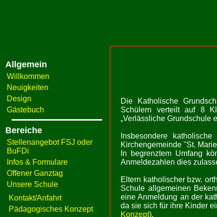
Allgemein
Willkommen
Neuigkeiten
Design
Die Katholische Grundsch
Gästebuch
Schülern verteilt auf 8 
„Verlässliche Grundschule e
Bereiche
Insbesondere katholische
Stellenangebot FSJ oder
Kirchengemeinde "St. Marien
BuFDi
In begrenztem Umfang kön
Infos & Formulare
Anmeldezahlen dies zulass
Offener Ganztag
Eltern katholischer bzw. orth
Unsere Schule
Schule allgemeinen Bekenn
eine Anmeldung an der kath
Kontakt/Anfahrt
da sie sich für ihre Kinder
Pädagogisches Konzept
Konzept
).