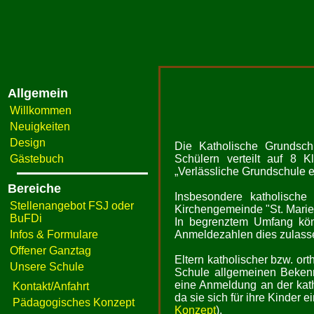
Allgemein
Willkommen
Neuigkeiten
Design
Die Katholische Grundsch
Gästebuch
Schülern verteilt auf 8 
„Verlässliche Grundschule e
Bereiche
Insbesondere katholische
Stellenangebot FSJ oder
Kirchengemeinde "St. Marien
BuFDi
In begrenztem Umfang kön
Infos & Formulare
Anmeldezahlen dies zulass
Offener Ganztag
Eltern katholischer bzw. orth
Unsere Schule
Schule allgemeinen Bekenn
eine Anmeldung an der kath
Kontakt/Anfahrt
da sie sich für ihre Kinder
Pädagogisches Konzept
Konzept
).