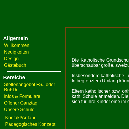
Allgemein
Willkommen
Neuigkeiten
Design
Die Katholische Grundschul
Gästebuch
überschaubar große, zweizüg
Insbesondere katholische - 
Bereiche
In begrenztem Umfang könn
Stellenangebot FSJ oder
BuFDi
Eltern katholischer bzw. or
Infos & Formulare
kath. Schule anmelden. Die 
sich für ihre Kinder eine i
Offener Ganztag
Unsere Schule
Kontakt/Anfahrt
Pädagogisches Konzept