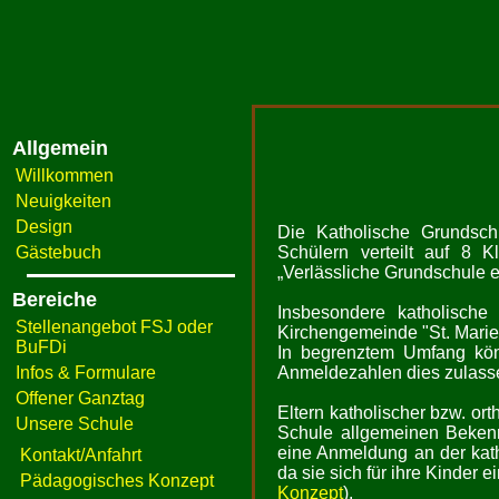
Allgemein
Willkommen
Neuigkeiten
Design
Die Katholische Grundsch
Gästebuch
Schülern verteilt auf 8 
„Verlässliche Grundschule e
Bereiche
Insbesondere katholische
Stellenangebot FSJ oder
Kirchengemeinde "St. Marien
BuFDi
In begrenztem Umfang kön
Infos & Formulare
Anmeldezahlen dies zulass
Offener Ganztag
Eltern katholischer bzw. orth
Unsere Schule
Schule allgemeinen Bekenn
eine Anmeldung an der kath
Kontakt/Anfahrt
da sie sich für ihre Kinder
Pädagogisches Konzept
Konzept
).