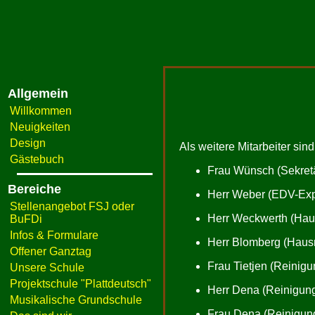
Allgemein
Willkommen
Neuigkeiten
Design
Als weitere Mitarbeiter sin
Gästebuch
Frau Wünsch (Sekretä
Bereiche
Herr Weber (EDV-Expe
Stellenangebot FSJ oder
Herr Weckwerth (Hau
BuFDi
Infos & Formulare
Herr Blomberg (Haus
Offener Ganztag
Frau Tietjen (Reinigu
Unsere Schule
Projektschule "Plattdeutsch"
Herr Dena (Reinigung
Musikalische Grundschule
Frau Dena (Reinigung