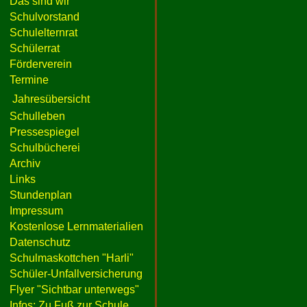
Das sind wir
Schulvorstand
Schulelternrat
Schülerrat
Förderverein
Termine
Jahresübersicht
Schulleben
Pressespiegel
Schulbücherei
Archiv
Links
Stundenplan
Impressum
Kostenlose Lernmaterialien
Datenschutz
Schulmaskottchen "Harli"
Schüler-Unfallversicherung
Flyer "Sichtbar unterwegs"
Infos: Zu Fuß zur Schule