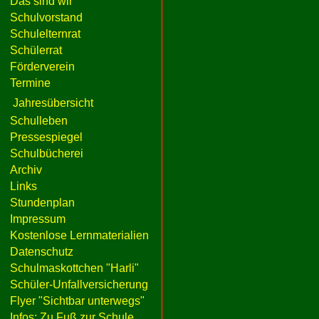
Das sind wir
Schulvorstand
Schulelternrat
Schülerrat
Förderverein
Termine
Jahresübersicht
Schulleben
Pressespiegel
Schulbücherei
Archiv
Links
Stundenplan
Impressum
Kostenlose Lernmaterialien
Datenschutz
Schulmaskottchen "Harli"
Schüler-Unfallversicherung
Flyer "Sichtbar unterwegs"
Infos: Zu Fuß zur Schule