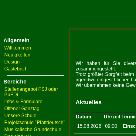
Allgemein
Willkommen
Neuigkeiten
Design
Wir haben für Sie divers
Gästebuch
zusammengestellt.
Trotz größter Sorgfalt beim
irgendwo eingeschlichen hat;
Bereiche
Wir übernehmen keine Gewähr
Stellenangebot FSJ oder
BuFDi
Infos & Formulare
Aktuelles
Offener Ganztag
Unsere Schule
Datum
Uhrzeit
Termi
Projektschule "Plattdeutsch"
15.08.2026
09:00
Einsc
Musikalische Grundschule