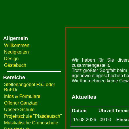
Allgemein
Willkommen
Neuigkeiten
Design
Wir haben für Sie divers
Gästebuch
zusammengestellt.
Trotz größter Sorgfalt beim
irgendwo eingeschlichen hat;
Bereiche
Wir übernehmen keine Gewähr
Stellenangebot FSJ oder
BuFDi
Infos & Formulare
Aktuelles
Offener Ganztag
Unsere Schule
Datum
Uhrzeit
Termi
Projektschule "Plattdeutsch"
15.08.2026
09:00
Einsc
Musikalische Grundschule