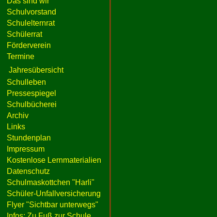
Das sind wir
Schulvorstand
Schulelternrat
Schülerrat
Förderverein
Termine
Jahresübersicht
Schulleben
Pressespiegel
Schulbücherei
Archiv
Links
Stundenplan
Impressum
Kostenlose Lernmaterialien
Datenschutz
Schulmaskottchen "Harli"
Schüler-Unfallversicherung
Flyer "Sichtbar unterwegs"
Infos: Zu Fuß zur Schule