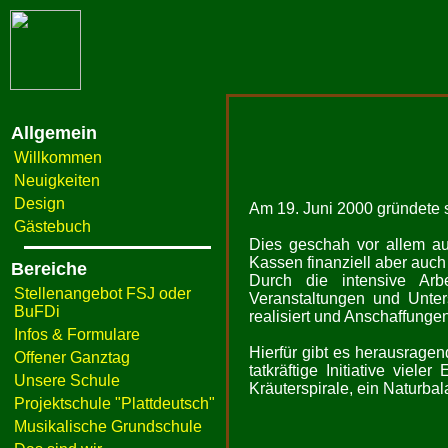
Allgemein
Willkommen
Neuigkeiten
Design
Am 19. Juni 2000 gründete s
Gästebuch
Dies geschah vor allem au
Kassen finanziell aber auch 
Bereiche
Durch die intensive Arbe
Stellenangebot FSJ oder
Veranstaltungen und Unter
BuFDi
realisiert und Anschaffungen
Infos & Formulare
Hierfür gibt es herausrage
Offener Ganztag
tatkräftige Initiative viel
Unsere Schule
Kräuterspirale, ein Naturbal
Projektschule "Plattdeutsch"
Musikalische Grundschule