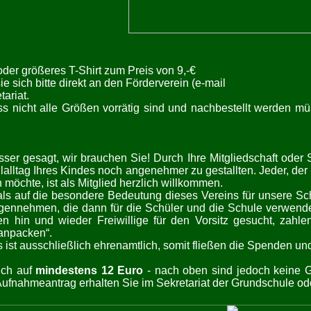
oder größeres T-Shirt zum Preis von 9,-€
 sich bitte direkt an den Förderverein (e-mail
tariat.
s nicht alle Größen vorrätig sind und nachbestellt werden mü
sser gesagt, wir brauchen Sie! Durch Ihre Mitgliedschaft oder 
lltag Ihres Kindes noch angenehmer zu gestallten. Jeder, der
 möchte, ist als Mitglied herzlich willkommen.
als auf die besondere Bedeutung dieses Vereins für unsere S
ennehmen, die dann für die Schüler und die Schule verwende
n hin und wieder Freiwillige für den Vorsitz gesucht, zahle
„anpacken“.
s ist ausschließlich ehrenamtlich, somit fließen die Spenden un
ich auf
mindestens
12 Euro
- nach oben sind jedoch keine G
ufnahmeantrag erhalten Sie im Sekretariat der Grundschule oder