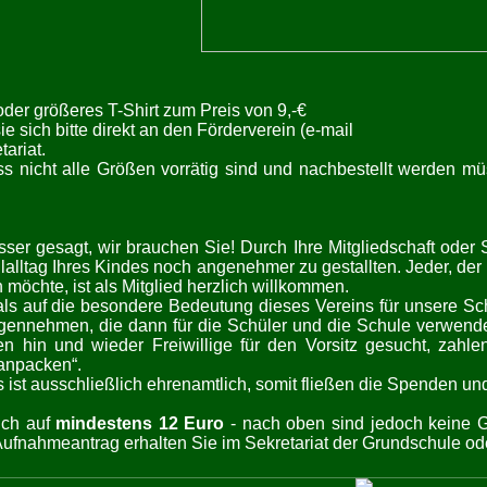
oder größeres T-Shirt zum Preis von 9,-€
 sich bitte direkt an den Förderverein (e-mail
tariat.
s nicht alle Größen vorrätig sind und nachbestellt werden mü
sser gesagt, wir brauchen Sie! Durch Ihre Mitgliedschaft oder 
lltag Ihres Kindes noch angenehmer zu gestallten. Jeder, der
 möchte, ist als Mitglied herzlich willkommen.
als auf die besondere Bedeutung dieses Vereins für unsere S
ennehmen, die dann für die Schüler und die Schule verwende
n hin und wieder Freiwillige für den Vorsitz gesucht, zahle
„anpacken“.
s ist ausschließlich ehrenamtlich, somit fließen die Spenden un
ich auf
mindestens
12 Euro
- nach oben sind jedoch keine G
ufnahmeantrag erhalten Sie im Sekretariat der Grundschule oder