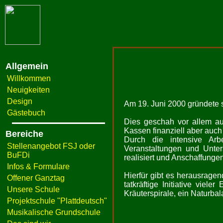
Allgemein
Willkommen
Neuigkeiten
Design
Am 19. Juni 2000 gründete s
Gästebuch
Dies geschah vor allem au
Kassen finanziell aber auch 
Bereiche
Durch die intensive Arbe
Stellenangebot FSJ oder
Veranstaltungen und Unter
BuFDi
realisiert und Anschaffungen
Infos & Formulare
Hierfür gibt es herausrage
Offener Ganztag
tatkräftige Initiative viel
Unsere Schule
Kräuterspirale, ein Naturbal
Projektschule "Plattdeutsch"
Musikalische Grundschule