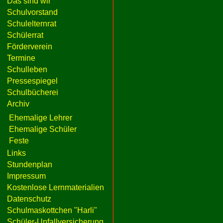
Das sind wir
Schulvorstand
Schulelternrat
Schülerrat
Förderverein
Termine
Schulleben
Pressespiegel
Schulbücherei
Archiv
Ehemalige Lehrer
Ehemalige Schüler
Feste
Links
Stundenplan
Impressum
Kostenlose Lernmaterialien
Datenschutz
Schulmaskottchen "Harli"
Schüler-Unfallversicherung