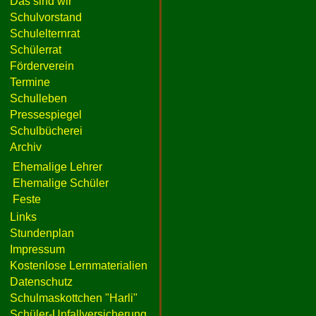
Das sind wir
Schulvorstand
Schulelternrat
Schülerrat
Förderverein
Termine
Schulleben
Pressespiegel
Schulbücherei
Archiv
Ehemalige Lehrer
Ehemalige Schüler
Feste
Links
Stundenplan
Impressum
Kostenlose Lernmaterialien
Datenschutz
Schulmaskottchen "Harli"
Schüler-Unfallversicherung