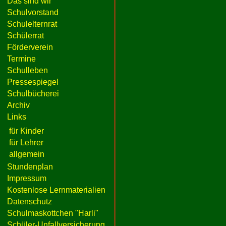
Das sind wir
Schulvorstand
Schulelternrat
Schülerrat
Förderverein
Termine
Schulleben
Pressespiegel
Schulbücherei
Archiv
Links
für Kinder
für Lehrer
allgemein
Stundenplan
Impressum
Kostenlose Lernmaterialien
Datenschutz
Schulmaskottchen "Harli"
Schüler-Unfallversicherung