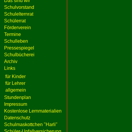
Das sind wir
Schulvorstand
Schulelternrat
Schülerrat
Förderverein
Termine
Schulleben
Pressespiegel
Schulbücherei
Archiv
Links
für Kinder
für Lehrer
allgemein
Stundenplan
Impressum
Kostenlose Lernmaterialien
Datenschutz
Schulmaskottchen "Harli"
Schüler-Unfallversicherung