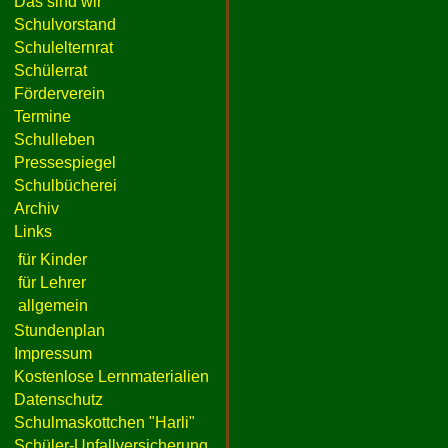
Das sind wir
Schulvorstand
Schulelternrat
Schülerrat
Förderverein
Termine
Schulleben
Pressespiegel
Schulbücherei
Archiv
Links
für Kinder
für Lehrer
allgemein
Stundenplan
Impressum
Kostenlose Lernmaterialien
Datenschutz
Schulmaskottchen "Harli"
Schüler-Unfallversicherung