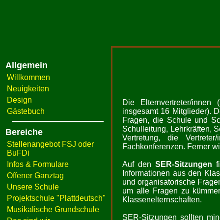
Allgemein
Willkommen
Neuigkeiten
Design
Die Elternvertreter/innen
Gästebuch
insgesamt 16 Mitglieder). 
Fragen, die Schule und Sch
Schulleitung, Lehrkräften,
Bereiche
Vertretung, die Vertret
Stellenangebot FSJ oder
Fachkonferenzen. Ferner wir
BuFDi
Infos & Formulare
Auf den
SER-Sitzungen
fi
Informationen aus den Klas
Offener Ganztag
und organisatorische Fragen
Unsere Schule
um alle Fragen zu kümmern,
Projektschule "Plattdeutsch"
Klassenelternschaften.
Musikalische Grundschule
SER-Sitzungen sollten mind