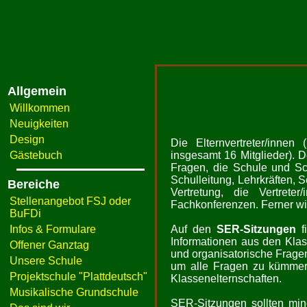
Allgemein
Willkommen
Neuigkeiten
Design
Die Elternvertreter/innen
Gästebuch
insgesamt 16 Mitglieder). 
Fragen, die Schule und Sch
Schulleitung, Lehrkräften,
Bereiche
Vertretung, die Vertret
Stellenangebot FSJ oder
Fachkonferenzen. Ferner wir
BuFDi
Infos & Formulare
Auf den
SER-Sitzungen
fi
Informationen aus den Klas
Offener Ganztag
und organisatorische Fragen
Unsere Schule
um alle Fragen zu kümmern,
Projektschule "Plattdeutsch"
Klassenelternschaften.
Musikalische Grundschule
SER-Sitzungen sollten mind