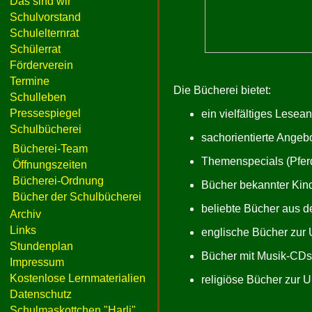
Das sind wir
Schulvorstand
Schulelternrat
Schülerrat
Förderverein
Termine
Die Bücherei bietet:
Schulleben
Pressespiegel
ein vielfältiges Lese
Schulbücherei
sachorientierte Angeb
Bücherei-Team
Themenspecials (Pferd
Öffnungszeiten
Bücherei-Ordnung
Bücher bekannter Kind
Bücher der Schulbücherei
beliebte Bücher aus d
Archiv
Links
englische Bücher zur
Stundenplan
Bücher mit Musik-CDs 
Impressum
Kostenlose Lernmaterialien
religiöse Bücher zur U
Datenschutz
Schulmaskottchen "Harli"