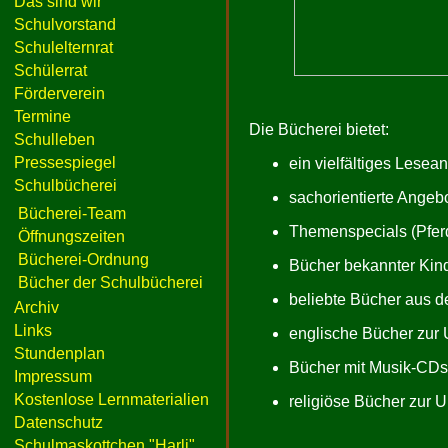
Das sind wir
Schulvorstand
Schulelternrat
Schülerrat
Förderverein
Termine
Die Bücherei bietet:
Schulleben
Pressespiegel
ein vielfältiges Lese
Schulbücherei
sachorientierte Angeb
Bücherei-Team
Themenspecials (Pferd
Öffnungszeiten
Bücherei-Ordnung
Bücher bekannter Kind
Bücher der Schulbücherei
beliebte Bücher aus d
Archiv
Links
englische Bücher zur
Stundenplan
Bücher mit Musik-CDs 
Impressum
Kostenlose Lernmaterialien
religiöse Bücher zur U
Datenschutz
Schulmaskottchen "Harli"