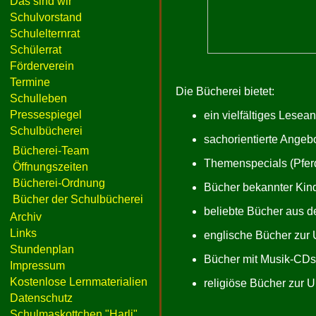
Das sind wir
Schulvorstand
Schulelternrat
Schülerrat
Förderverein
Termine
Die Bücherei bietet:
Schulleben
Pressespiegel
ein vielfältiges Lese
Schulbücherei
sachorientierte Angeb
Bücherei-Team
Themenspecials (Pferd
Öffnungszeiten
Bücherei-Ordnung
Bücher bekannter Kind
Bücher der Schulbücherei
beliebte Bücher aus d
Archiv
Links
englische Bücher zur
Stundenplan
Bücher mit Musik-CDs 
Impressum
Kostenlose Lernmaterialien
religiöse Bücher zur U
Datenschutz
Schulmaskottchen "Harli"