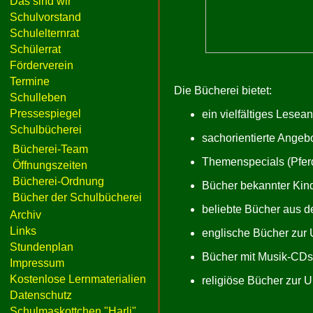
Das sind wir
Schulvorstand
Schulelternrat
Schülerrat
Förderverein
Termine
Die Bücherei bietet:
Schulleben
Pressespiegel
ein vielfältiges Lese
Schulbücherei
sachorientierte Angeb
Bücherei-Team
Themenspecials (Pferd
Öffnungszeiten
Bücherei-Ordnung
Bücher bekannter Kind
Bücher der Schulbücherei
beliebte Bücher aus d
Archiv
Links
englische Bücher zur
Stundenplan
Bücher mit Musik-CDs 
Impressum
Kostenlose Lernmaterialien
religiöse Bücher zur U
Datenschutz
Schulmaskottchen "Harli"