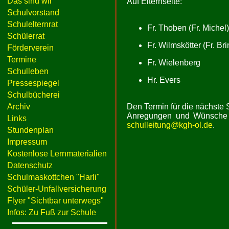
Das sind wir
Auf Elternseite:
Schulvorstand
Schulelternrat
Fr. Thoben (Fr. Michel)
Schülerrat
Fr. Wilmskötter (Fr. Bri
Förderverein
Termine
Fr. Wielenberg
Schulleben
Hr. Evers
Pressespiegel
Schulbücherei
Archiv
Den Termin für die nächste 
Anregungen und Wünsche 
Links
schulleitung@kgh-ol.de
.
Stundenplan
Impressum
Kostenlose Lernmaterialien
Datenschutz
Schulmaskottchen "Harli"
Schüler-Unfallversicherung
Flyer "Sichtbar unterwegs"
Infos: Zu Fuß zur Schule