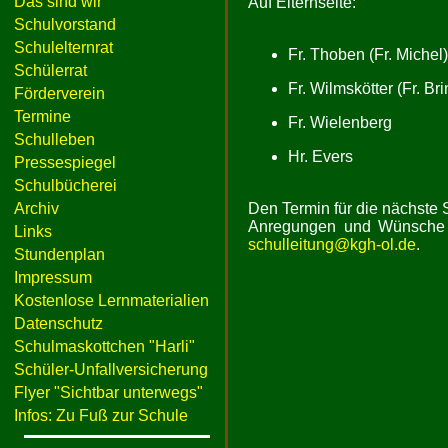
Das sind wir
Auf Elternseite:
Schulvorstand
Schulelternrat
Fr. Thoben (Fr. Michel)
Schülerrat
Fr. Wilmskötter (Fr. Bri
Förderverein
Termine
Fr. Wielenberg
Schulleben
Hr. Evers
Pressespiegel
Schulbücherei
Archiv
Den Termin für die nächste 
Anregungen und Wünsche 
Links
schulleitung@kgh-ol.de
.
Stundenplan
Impressum
Kostenlose Lernmaterialien
Datenschutz
Schulmaskottchen "Harli"
Schüler-Unfallversicherung
Flyer "Sichtbar unterwegs"
Infos: Zu Fuß zur Schule