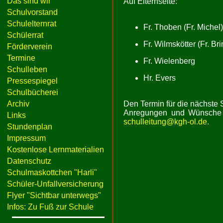
Das sind wir
Auf Elternseite:
Schulvorstand
Schulelternrat
Fr. Thoben (Fr. Michel)
Schülerrat
Fr. Wilmskötter (Fr. Bri
Förderverein
Termine
Fr. Wielenberg
Schulleben
Hr. Evers
Pressespiegel
Schulbücherei
Archiv
Den Termin für die nächste 
Anregungen und Wünsche 
Links
schulleitung@kgh-ol.de
.
Stundenplan
Impressum
Kostenlose Lernmaterialien
Datenschutz
Schulmaskottchen "Harli"
Schüler-Unfallversicherung
Flyer "Sichtbar unterwegs"
Infos: Zu Fuß zur Schule