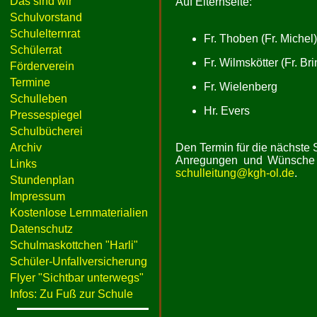
Das sind wir
Auf Elternseite:
Schulvorstand
Schulelternrat
Fr. Thoben (Fr. Michel)
Schülerrat
Fr. Wilmskötter (Fr. Bri
Förderverein
Termine
Fr. Wielenberg
Schulleben
Hr. Evers
Pressespiegel
Schulbücherei
Archiv
Den Termin für die nächste 
Anregungen und Wünsche 
Links
schulleitung@kgh-ol.de
.
Stundenplan
Impressum
Kostenlose Lernmaterialien
Datenschutz
Schulmaskottchen "Harli"
Schüler-Unfallversicherung
Flyer "Sichtbar unterwegs"
Infos: Zu Fuß zur Schule