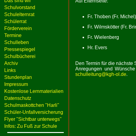
Das sind wir
Auf Elternseite:
Schulvorstand
Schulelternrat
Fr. Thoben (Fr. Michel)
Schülerrat
Fr. Wilmskötter (Fr. Bri
Förderverein
Termine
Fr. Wielenberg
Schulleben
Hr. Evers
Pressespiegel
Schulbücherei
Archiv
Den Termin für die nächste 
Anregungen und Wünsche 
Links
schulleitung@kgh-ol.de
.
Stundenplan
Impressum
Kostenlose Lernmaterialien
Datenschutz
Schulmaskottchen "Harli"
Schüler-Unfallversicherung
Flyer "Sichtbar unterwegs"
Infos: Zu Fuß zur Schule