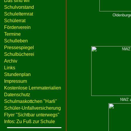
Das sind wir
Schulvorstand
Schulelternrat
Oldenburge
Schülerrat
Förderverein
Termine
Schulleben
Pressespiegel
Schulbücherei
Archiv
Links
Stundenplan
Impressum
Kostenlose Lernmaterialien
Datenschutz
NWZ a
Schulmaskottchen "Harli"
Schüler-Unfallversicherung
Flyer "Sichtbar unterwegs"
Infos: Zu Fuß zur Schule