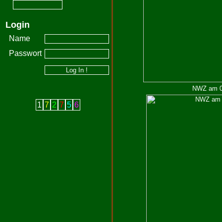
Login
Name
Passwort
NWZ am 07
1
7
2
7
5
6