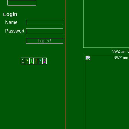
Login
Name
Passwort
NWZ am 07
1
7
1
7
7
2