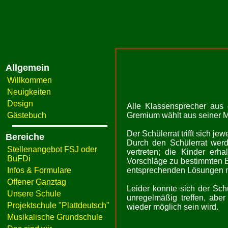
Allgemein
Willkommen
Neuigkeiten
Design
Alle Klassensprecher aus
Gästebuch
Gremium wählt aus seiner M
Der Schülerrat trifft sich j
Bereiche
Durch den Schülerrat werd
Stellenangebot FSJ oder
vertreten; die Kinder erha
BuFDi
Vorschläge zu bestimmten 
Infos & Formulare
entsprechenden Lösungen mi
Offener Ganztag
Leider konnte sich der Sch
Unsere Schule
unregelmäßig treffen, aber
Projektschule "Plattdeutsch"
wieder möglich sein wird.
Musikalische Grundschule