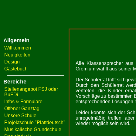
Allgemein
Willkommen
Neuigkeiten
Design
Alle Klassensprecher aus
Gästebuch
Gremium wählt aus seiner M
Der Schülerrat trifft sich j
Bereiche
Durch den Schülerrat werd
Stellenangebot FSJ oder
vertreten; die Kinder erha
BuFDi
Vorschläge zu bestimmten 
Infos & Formulare
entsprechenden Lösungen mi
Offener Ganztag
Leider konnte sich der Sch
Unsere Schule
unregelmäßig treffen, aber
Projektschule "Plattdeutsch"
wieder möglich sein wird.
Musikalische Grundschule