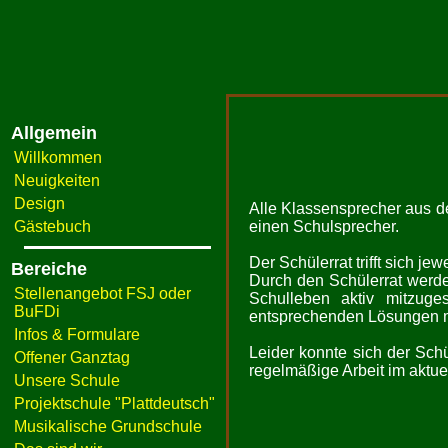
Allgemein
Willkommen
Neuigkeiten
Design
Alle Klassensprecher aus d
Gästebuch
einen Schulsprecher.
Der Schülerrat trifft sich j
Bereiche
Durch den Schülerrat werden
Stellenangebot FSJ oder
Schulleben aktiv mitzuge
BuFDi
entsprechenden Lösungen mi
Infos & Formulare
Leider konnte sich der Schü
Offener Ganztag
regelmäßige Arbeit im aktue
Unsere Schule
Projektschule "Plattdeutsch"
Musikalische Grundschule