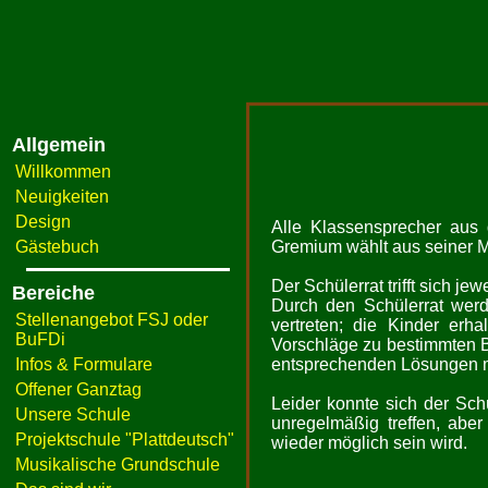
Allgemein
Willkommen
Neuigkeiten
Design
Alle Klassensprecher aus
Gästebuch
Gremium wählt aus seiner M
Der Schülerrat trifft sich j
Bereiche
Durch den Schülerrat werd
Stellenangebot FSJ oder
vertreten; die Kinder erha
BuFDi
Vorschläge zu bestimmten 
Infos & Formulare
entsprechenden Lösungen mi
Offener Ganztag
Leider konnte sich der Sch
Unsere Schule
unregelmäßig treffen, aber
Projektschule "Plattdeutsch"
wieder möglich sein wird.
Musikalische Grundschule