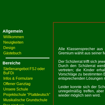
Allgemein
Willkommen
Neuigkeiten
Design
Alle Klassensprecher aus
Gästebuch
Gremium wählt aus seiner M
Der Schülerrat trifft sich j
Bereiche
Durch den Schülerrat werd
Stellenangebot FSJ oder
vertreten; die Kinder erha
BuFDi
Vorschläge zu bestimmten 
Infos & Formulare
entsprechenden Lösungen mi
Offener Ganztag
Leider konnte sich der Sch
Unsere Schule
unregelmäßig treffen, aber
Projektschule "Plattdeutsch"
wieder möglich sein wird.
Musikalische Grundschule