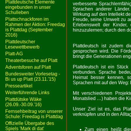
Plattdeutsche Elemente
verbesserte Sprachlernfähig
eingebunden in unser
Sprachen anderer Länder.
Schulleben
Wirkung auf den Intellekt d
Plattschnackforen im
Freude, seine Umwelt zu an
Rahmen der Aktion: Freedag
Erlebenswelt der Kinder, 
is Plattdag (September
hinzuzulernen; durch den do
2016)
Plattdeutscher
Plattdeutsch ist zudem di
Lesewettbewerb
gesprochen wird. Die Förd
Platt-AG
bringt die Generationen en
Theaterbesuche auf Platt
Plattdeutsch ist ein Stüc
Adventsforen auf Platt
verbunden. Sprache bedeute
Bundesweiter Vorlesetag -
Heimat besser kennen, s
Bi us up Platt (23.11.'15)
Sprachen mit auf den Weg: 
Presseartikel
Weiterführende Links
Mit verschiedenen Projekt
Monatslied …) haben die Ki
Plattdütske Wäke
(26.09.-30.09.'16)
Unser Ziel ist es, das Pla
Fernsehbeitrag von unserer
verknüpfen und in den Alltag
Schule: Freedag is Plattdag
Offizielle Übergabe des
Spiels 'Mark di dat'
Zum einen heißt die