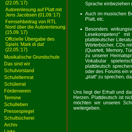
(22.05.'17)
Sprache einbeziehen (
Autorenlesung auf Platt mit
Auch im musischen Ber
Jens Jacobsen (01.09.'17)
Platt, etc.
Fernsehbeitrag von RTL
Nord über die Autorenlesung
Besonders wirkungsvo
(15.09.'17)
Lesekompetenz“ mit
Offizielle Übergabe des
plattdeutscher Literatu
Spiels 'Mark di dat'
Wörterbücher, CDs mit 
(22.05.'17)
(Quartett, Memory, Tü
zu unserer Heimatspr
Musikalische Grundschule
Vokabular spieleris
Das sind wir
plattdeutsch sprech
Schulvorstand
oder des Forums ein we
„platt“ zu sprechen, da
Schulelternrat
Schülerrat
Förderverein
Uns liegt der Erhalt und d
Herzen. Plattdeutsch ist ni
Termine
möchten wir unseren Schü
Schulleben
weitergeben.
Pressespiegel
Schulbücherei
Archiv
Links