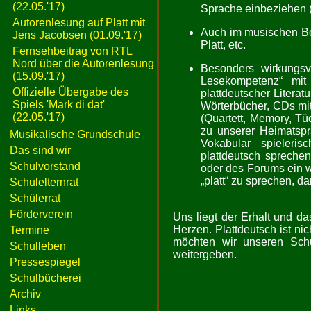
(22.05.'17)
Sprache einbeziehen (
Autorenlesung auf Platt mit
Auch im musischen Ber
Jens Jacobsen (01.09.'17)
Platt, etc.
Fernsehbeitrag von RTL
Nord über die Autorenlesung
Besonders wirkungsvo
(15.09.'17)
Lesekompetenz“ mit
Offizielle Übergabe des
plattdeutscher Literatu
Spiels 'Mark di dat'
Wörterbücher, CDs mit 
(22.05.'17)
(Quartett, Memory, Tü
zu unserer Heimatspr
Musikalische Grundschule
Vokabular spieleris
Das sind wir
plattdeutsch sprech
Schulvorstand
oder des Forums ein we
„platt“ zu sprechen, da
Schulelternrat
Schülerrat
Förderverein
Uns liegt der Erhalt und d
Herzen. Plattdeutsch ist ni
Termine
möchten wir unseren Schü
Schulleben
weitergeben.
Pressespiegel
Schulbücherei
Archiv
Links