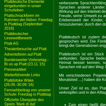
Plattdeutsche Elemente
verbesserte Sprachlernfähig
eingebunden in unser
Sprachen anderer Länder.
Schulleben
Wirkung auf den Intellekt d
Plattschnackforen im
Freude, seine Umwelt zu an
Rahmen der Aktion: Freedag
Erlebenswelt der Kinder, 
is Plattdag (September
hinzuzulernen; durch den do
2016)
Plattdeutscher
Plattdeutsch ist zudem di
Lesewettbewerb
gesprochen wird. Die Förd
Platt-AG
bringt die Generationen en
Theaterbesuche auf Platt
Plattdeutsch ist ein Stüc
Adventsforen auf Platt
verbunden. Sprache bedeute
Bundesweiter Vorlesetag -
Heimat besser kennen, s
Bi us up Platt (23.11.'15)
Sprachen mit auf den Weg: 
Presseartikel
Weiterführende Links
Mit verschiedenen Projekt
Monatslied …) haben die Ki
Plattdütske Wäke
(26.09.-30.09.'16)
Unser Ziel ist es, das Pla
Fernsehbeitrag von unserer
verknüpfen und in den Alltag
Schule: Freedag is Plattdag
Offizielle Übergabe des
Spiels 'Mark di dat'
Zum einen heißt die